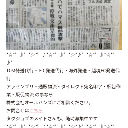
*☆*゜♪゜*☆*゜♪*☆*゜♪゜*☆*♪゜*☆*゜♪*☆*゜
♪゜
ＤＭ発送代行・ＥC発送代行・海外発送・越境EC発送代
行
アッセンブリ・通販物流・ダイレクト宛名印字・梱包作
業・販促物流 の事なら
株式会社オールハンズにご相談ください。
お問合せは
こちら
タクジョブのメイトさんも、随時募集中です！
*☆*゜♪゜*☆*゜♪*☆*゜♪゜*☆*♪゜*☆*゜♪*☆*゜