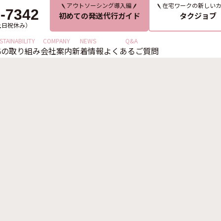
アウトソーシング導入編
在宅ワークの新しい
-7342
初めての発送代行ガイド
タクジョブ
0（土日祝休み）
STAINABILITY
COMPANY
NEWS
Q&A
Gの取り組み
会社案内
新着情報
よくあるご質問